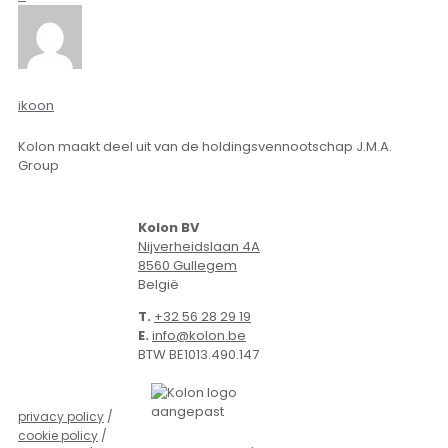
ikoon
Kolon maakt deel uit van de holdingsvennootschap J.M.A.
Group
Kolon BV
Nijverheidslaan 4A
8560 Gullegem
België
T.
+32 56 28 29 19
E.
info@kolon.be
BTW BE1013.490.147
privacy policy
/
cookie policy
/